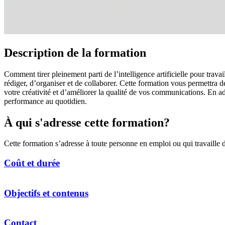
Description de la formation
Comment tirer pleinement parti de l’intelligence artificielle pour tra
rédiger, d’organiser et de collaborer. Cette formation vous permettra 
votre créativité et d’améliorer la qualité de vos communications. En a
performance au quotidien.
À qui s'adresse cette formation?
Cette formation s’adresse à toute personne en emploi ou qui travaille d
Coût et durée
Plusieurs formules, de durées variées et à différents coûts, peuvent vou
Objectifs et contenus
Contactez-nous pour obtenir plus d’information.
Les objectifs poursuivis par la formation sont les suivants :
Contact