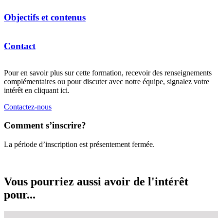
Contactez-nous pour obtenir plus d’information.
Objectifs et contenus
Au cours de la formation, vous apprendrez à :
Contact
Carleton-sur-Mer
différencier les aspects de la gestion d’une petite ou d’une
Pour en savoir plus sur cette formation, recevoir des renseignements
Téléphone :
418 364-3341, poste 6226
moyenne entreprise (PME), incluant l’administration, la
complémentaires ou pour discuter avec notre équipe, signalez votre
Sans frais :
1 866 424-3341, poste 6226
comptabilité, les ressources humaines et le service à la
intérêt en cliquant ici.
collegiagim-sae@cegepgim.ca
clientèle;
Îles-de-la-Madeleine
déterminer les défis liés à la gestion de PME;
Contactez-nous
Téléphone :
418 986-5187, poste 6226
développer des stratégies visant l’optimisation des opérations
collegiagim-sae@cegepgim.ca
et l’amélioration de la performance de votre organisation;
Comment s’inscrire?
Gaspé
appliquer des outils et des méthodes pour la prise de décision
Téléphone :
418 368-2201, poste 6226
et la planification stratégique;
Sans frais :
1 888 368-2201, poste 6226
La période d’inscription est présentement fermée.
mettre en pratique vos connaissances à travers des études de
collegiagim-sae@cegepgim.ca
cas et des simulations réalistes.
Vous pourriez aussi avoir de l'intérêt
À l’issue de la formation, vous serez en mesure de :
pour...